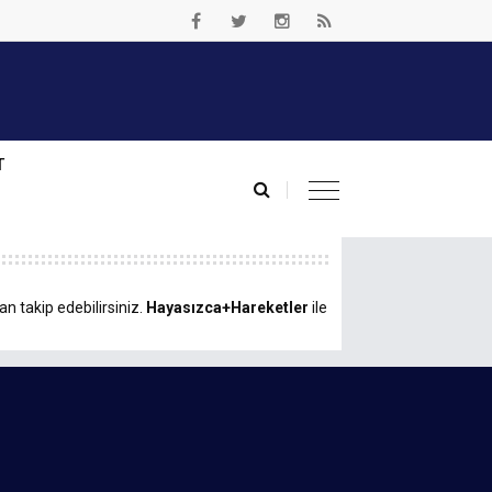
T
n takip edebilirsiniz.
Hayasızca+Hareketler
ile