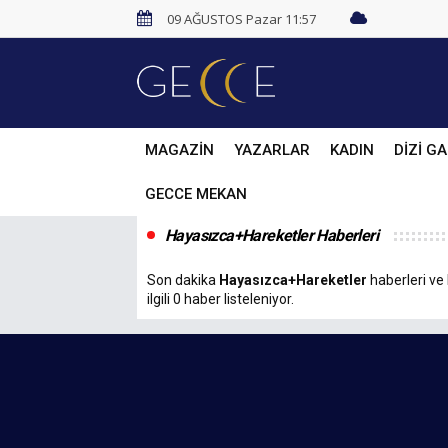
09 AĞUSTOS Pazar 11:57
MAGAZİN
YAZARLAR
KADIN
DİZİ GA
GECCE MEKAN
Hayasızca+Hareketler Haberleri
Son dakika
Hayasızca+Hareketler
haberleri ve 
ilgili 0 haber listeleniyor.