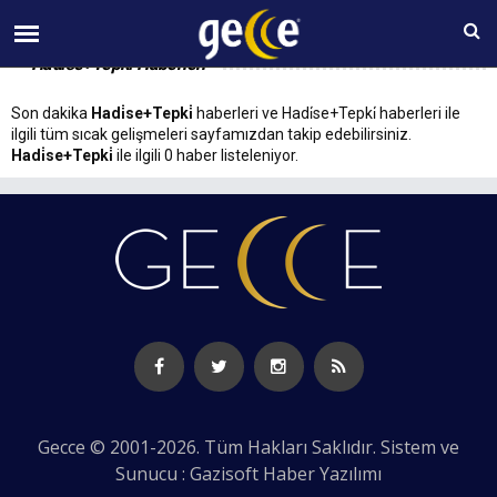
10 AĞUSTOS Pazartesi 07:42
Hadi̇se+Tepki̇ Haberleri
Son dakika
Hadi̇se+Tepki̇
haberleri ve Hadi̇se+Tepki̇ haberleri ile
ilgili tüm sıcak gelişmeleri sayfamızdan takip edebilirsiniz.
Hadi̇se+Tepki̇
ile ilgili 0 haber listeleniyor.
Gecce © 2001-2026. Tüm Hakları Saklıdır. Sistem ve
Sunucu : Gazisoft
Haber Yazılımı