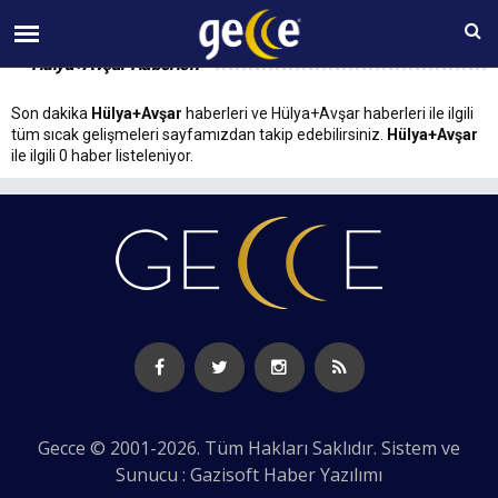
09 AĞUSTOS Pazar 04:05
Hülya+Avşar Haberleri
Son dakika
Hülya+Avşar
haberleri ve Hülya+Avşar haberleri ile ilgili
tüm sıcak gelişmeleri sayfamızdan takip edebilirsiniz.
Hülya+Avşar
ile ilgili 0 haber listeleniyor.
Gecce © 2001-2026. Tüm Hakları Saklıdır. Sistem ve
Sunucu : Gazisoft
Haber Yazılımı