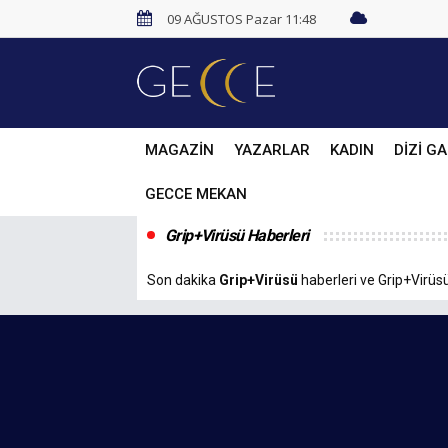
09 AĞUSTOS Pazar 11:48
MAGAZİN
YAZARLAR
KADIN
DİZİ GA
GECCE MEKAN
Grip+Virüsü Haberleri
Son dakika
Grip+Virüsü
haberleri ve Grip+Virüsü 