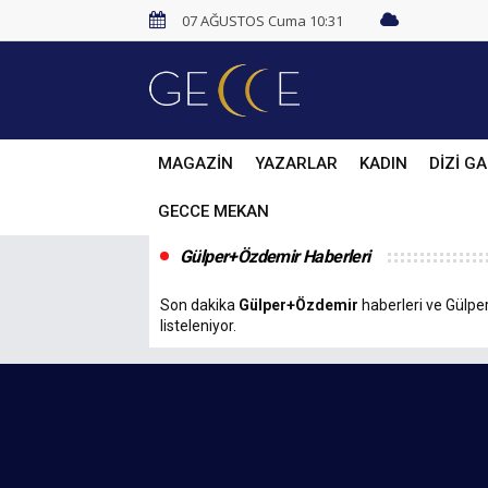
07 AĞUSTOS Cuma 10:31
MAGAZİN
YAZARLAR
KADIN
DİZİ GA
GECCE MEKAN
Gülper+Özdemir Haberleri
Son dakika
Gülper+Özdemir
haberleri ve Gülper
listeleniyor.