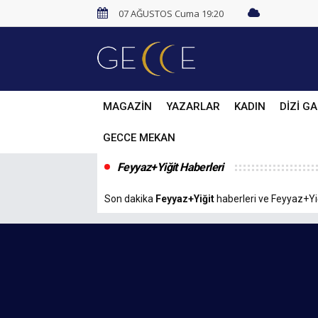
07 AĞUSTOS Cuma 19:20
MAGAZİN
YAZARLAR
KADIN
DİZİ GA
GECCE MEKAN
Feyyaz+Yiğit Haberleri
Son dakika
Feyyaz+Yiğit
haberleri ve Feyyaz+Yiği