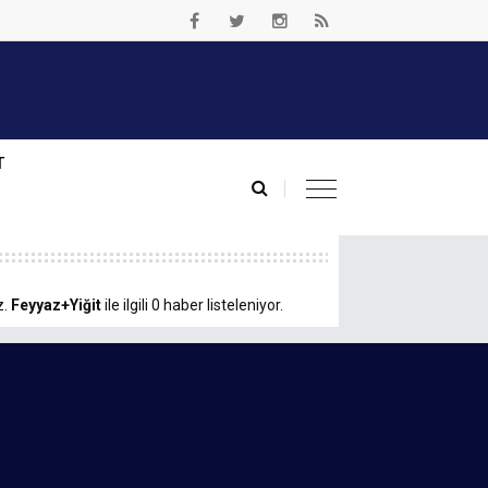
T
z.
Feyyaz+Yiğit
ile ilgili 0 haber listeleniyor.