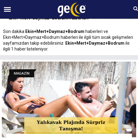
06 AĞUSTOS Perşembe 09:50
Ekin+Mert+Daymaz+Bodrum Haberleri
Son dakika
Ekin+Mert+Daymaz+Bodrum
haberleri ve
Ekin+Mert+Daymaz+Bodrum haberleri ile ilgili tüm sıcak gelişmeleri
sayfamızdan takip edebilirsiniz.
Ekin+Mert+Daymaz+Bodrum
ile
ilgili 1 haber listeleniyor.
MAGAZİN