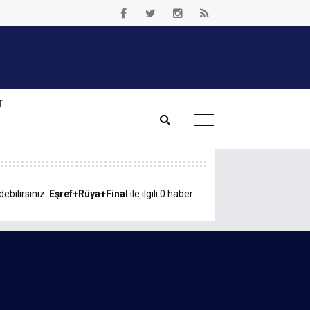
T
ebilirsiniz.
Eşref+Rüya+Final
ile ilgili 0 haber