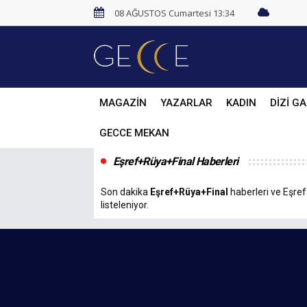
08 AĞUSTOS Cumartesi 13:34
MAGAZİN
YAZARLAR
KADIN
DİZİ GA
GECCE MEKAN
Eşref+Rüya+Final Haberleri
Son dakika
Eşref+Rüya+Final
haberleri ve Eşref+
listeleniyor.