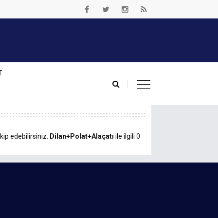
T
kip edebilirsiniz.
Dilan+Polat+Alaçatı
ile ilgili 0