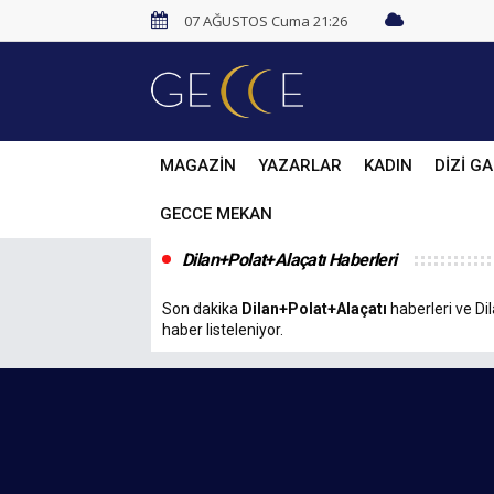
07 AĞUSTOS Cuma 21:26
MAGAZİN
YAZARLAR
KADIN
DİZİ GA
GECCE MEKAN
Dilan+Polat+Alaçatı Haberleri
Son dakika
Dilan+Polat+Alaçatı
haberleri ve Dil
haber listeleniyor.