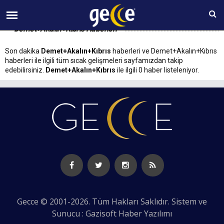
07 AĞUSTOS Cuma 10:09
Demet+Akalın+Kıbrıs Haberleri
Son dakika
Demet+Akalın+Kıbrıs
haberleri ve Demet+Akalın+Kıbrıs
haberleri ile ilgili tüm sıcak gelişmeleri sayfamızdan takip
edebilirsiniz.
Demet+Akalın+Kıbrıs
ile ilgili 0 haber listeleniyor.
Gecce © 2001-2026. Tüm Hakları Saklıdır. Sistem ve
Sunucu : Gazisoft
Haber Yazılımı