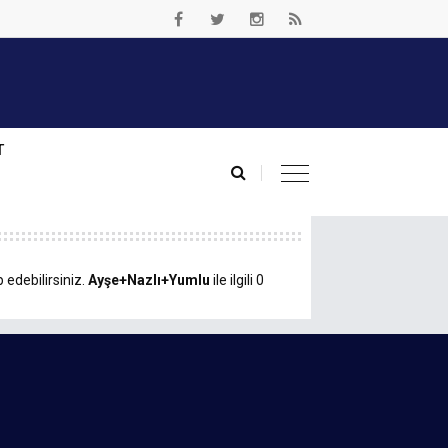
T
 edebilirsiniz.
Ayşe+Nazlı+Yumlu
ile ilgili 0