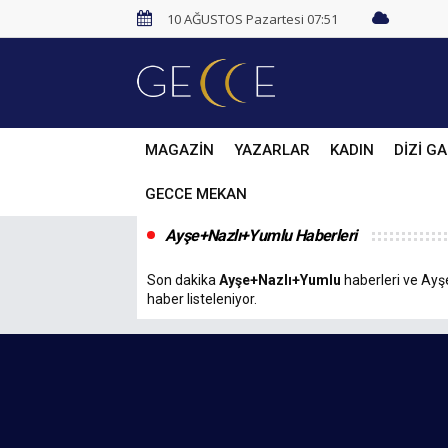
10 AĞUSTOS Pazartesi 07:51
MAGAZİN
YAZARLAR
KADIN
DİZİ GA
GECCE MEKAN
Ayşe+Nazlı+Yumlu Haberleri
Son dakika
Ayşe+Nazlı+Yumlu
haberleri ve Ayşe
haber listeleniyor.