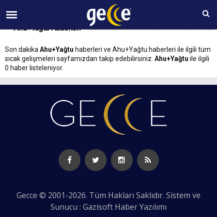
08 AĞUSTOS Cumartesi 22:45
Ahu+Yağtu Haberleri
Son dakika
Ahu+Yağtu
haberleri ve Ahu+Yağtu haberleri ile ilgili tüm
sıcak gelişmeleri sayfamızdan takip edebilirsiniz.
Ahu+Yağtu
ile ilgili
0 haber listeleniyor.
Gecce © 2001-2026. Tüm Hakları Saklıdır. Sistem ve
Sunucu : Gazisoft
Haber Yazılımı