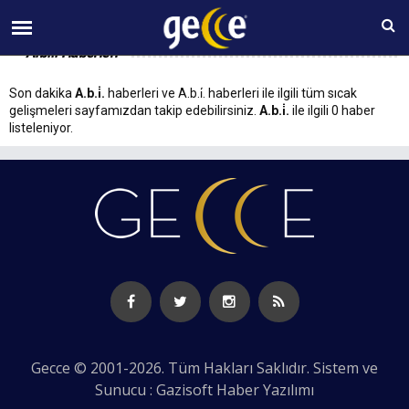
09 AĞUSTOS Pazar 11:50
A.b.i̇. Haberleri
Son dakika
A.b.i̇.
haberleri ve A.b.i̇. haberleri ile ilgili tüm sıcak
gelişmeleri sayfamızdan takip edebilirsiniz.
A.b.i̇.
ile ilgili 0 haber
listeleniyor.
Gecce © 2001-2026. Tüm Hakları Saklıdır. Sistem ve
Sunucu : Gazisoft
Haber Yazılımı