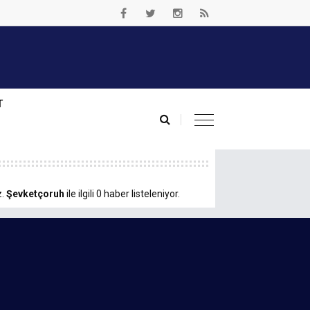
T
z.
Şevketçoruh
ile ilgili 0 haber listeleniyor.