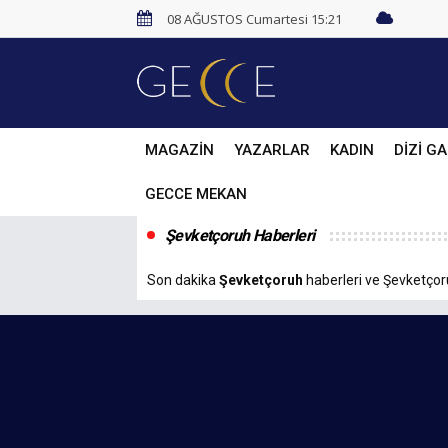
08 AĞUSTOS Cumartesi 15:21
MAGAZİN
YAZARLAR
KADIN
DİZİ GA
GECCE MEKAN
Şevketçoruh Haberleri
Son dakika
Şevketçoruh
haberleri ve Şevketçoruh