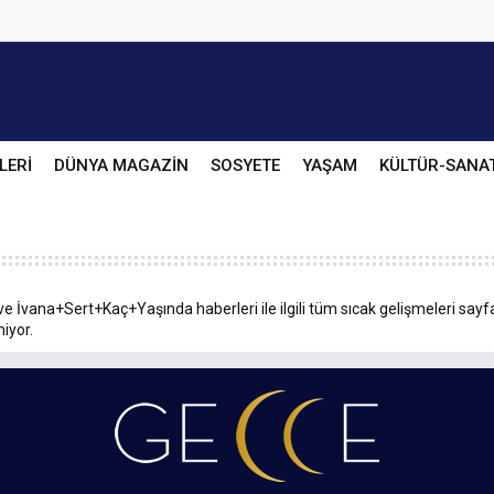
LERİ
DÜNYA MAGAZİN
SOSYETE
YAŞAM
KÜLTÜR-SANA
ve İvana+Sert+Kaç+Yaşında haberleri ile ilgili tüm sıcak gelişmeleri sayf
niyor.