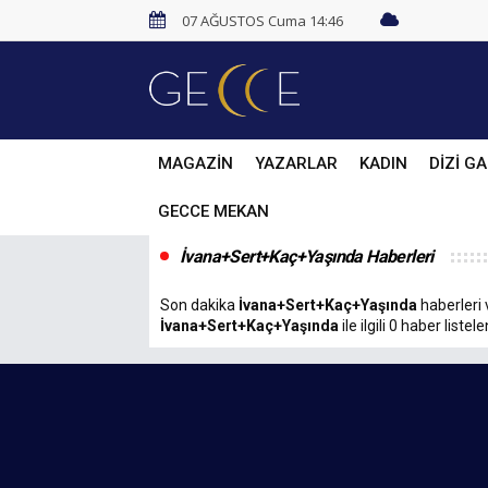
07 AĞUSTOS Cuma 14:46
MAGAZİN
YAZARLAR
KADIN
DİZİ GA
GECCE MEKAN
İvana+Sert+Kaç+Yaşında Haberleri
Son dakika
İvana+Sert+Kaç+Yaşında
haberleri 
İvana+Sert+Kaç+Yaşında
ile ilgili 0 haber listele