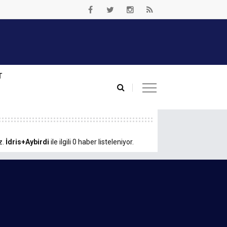
T
z.
İdris+Aybirdi
ile ilgili 0 haber listeleniyor.