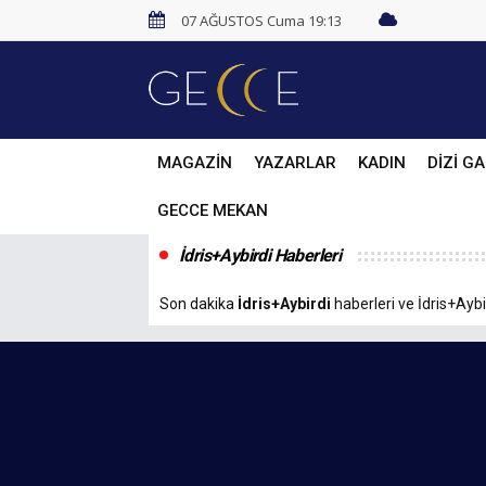
07 AĞUSTOS Cuma 19:13
MAGAZİN
YAZARLAR
KADIN
DİZİ GA
GECCE MEKAN
İdris+Aybirdi Haberleri
Son dakika
İdris+Aybirdi
haberleri ve İdris+Aybir