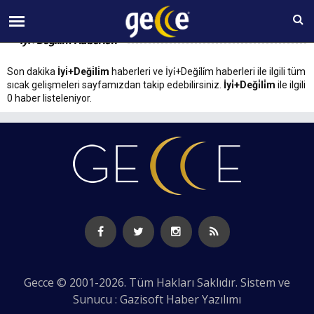
08 AĞUSTOS Cumartesi 09:42
İyi̇+Deği̇li̇m Haberleri
Son dakika
İyi̇+Deği̇li̇m
haberleri ve İyi̇+Deği̇li̇m haberleri ile ilgili tüm
sıcak gelişmeleri sayfamızdan takip edebilirsiniz.
İyi̇+Deği̇li̇m
ile ilgili
0 haber listeleniyor.
Gecce © 2001-2026. Tüm Hakları Saklıdır. Sistem ve
Sunucu : Gazisoft
Haber Yazılımı