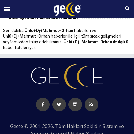
06 AĞUSTOS Perşembe 09:55
Ünlü+Dj+Mahmut+Orhan Haberleri
Son dakika
Ünlü+Dj+Mahmut+Orhan
haberleri ve
Ünlü+Dj+Mahmut+Orhan haberleri ile ilgili tüm sıcak gelişmeleri
sayfamızdan takip edebilirsiniz.
Ünlü+Dj+Mahmut+Orhan
ile ilgili 0
haber listeleniyor.
Gecce © 2001-2026. Tüm Hakları Saklıdır. Sistem ve
Sunucu : Gazisoft
Haber Yazılımı