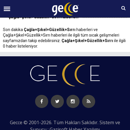
09 AĞUSTOS Pazar 10:13
Çağla+Şıkel+Güzellik+Sırrı Haberleri
Son dakika
Çağla+Şıkel+Güzellik+Sırrı
haberleri ve
Çağla+Şıkel+Güzellik+Sırrı haberleri ile ilgili tüm sıcak gelişmeleri
sayfamızdan takip edebilirsiniz.
Çağla+Şıkel+Güzellik+Sırrı
ile ilgili
0 haber listeleniyor.
Gecce © 2001-2026. Tüm Hakları Saklıdır. Sistem ve
Sunucu : Gazisoft
Haber Yazılımı