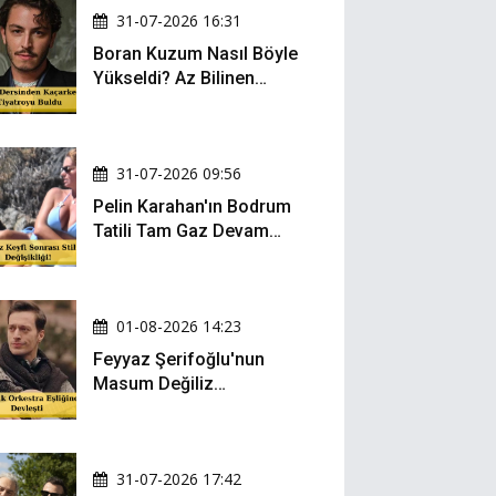
31-07-2026 16:31
Boran Kuzum Nasıl Böyle
Yükseldi? Az Bilinen
Kariyer Yolculuğu
31-07-2026 09:56
Pelin Karahan'ın Bodrum
Tatili Tam Gaz Devam
Ediyor! Şezlong Keyfi ve
Şıklığıyla Göz Doldurdu!
01-08-2026 14:23
Feyyaz Şerifoğlu'nun
Masum Değiliz
Performansı Sosyal
Medyada Yeniden Gündem
Oldu
31-07-2026 17:42