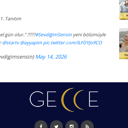
1. Tanıtım
l gün olur." ????
#SevdiğimSensin
yeni bölümüyle
 ✨
@startv
@ayyapim
pic.twitter.com/ILFDYJo9CO
evdigimsensin)
May 14, 2026