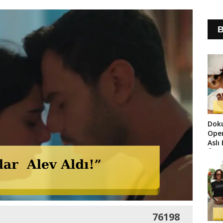
B
Dok
Ope
Aslı
Üze
76198