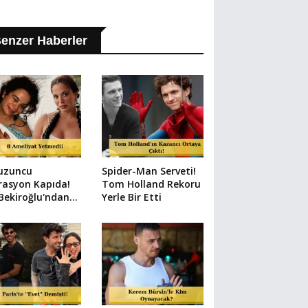
enzer Haberler
uzuncu
Spider-Man Serveti!
rasyon Kapıda!
Tom Holland Rekoru
 Bekiroğlu'ndan
Yerle Bir Etti
n Paylaşım