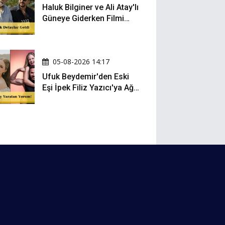
Haluk Bilginer ve Ali Atay'lı
Güneye Giderken Filmi
Sete Çıktı
05-08-2026 14:17
Ufuk Beydemir'den Eski
Eşi İpek Filiz Yazıcı'ya Ağır
Gönderme: "Attan İnip
Eşeğe..."