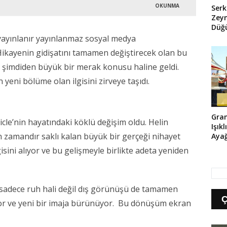
OKUNMA
Serk
Zeyn
Düğü
Her 
ayınlanır yayınlanmaz sosyal medya
Hikayenin gidişatını tamamen değiştirecek olan bu
a şimdiden büyük bir merak konusu haline geldi.
 yeni bölüme olan ilgisini zirveye taşıdı.
Gra
icle’nin hayatındaki köklü değişim oldu. Helin
Işık
 zamandır saklı kalan büyük bir gerçeği nihayet
Ayağ
isini alıyor ve bu gelişmeyle birlikte adeta yeniden
 sadece ruh hali değil dış görünüşü de tamamen
uyor ve yeni bir imaja bürünüyor. Bu dönüşüm ekran