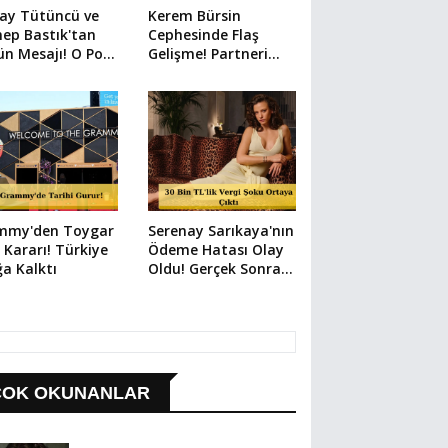
ay Tütüncü ve
Kerem Bürsin
ep Bastık'tan
Cephesinde Flaş
n Mesajı! O Poz
Gelişme! Partneri
Şeyi Anlattı
Şaşırttı
mmy'den Toygar
Serenay Sarıkaya'nın
lı Kararı! Türkiye
Ödeme Hatası Olay
a Kalktı
Oldu! Gerçek Sonra
Çıktı
ÇOK OKUNANLAR