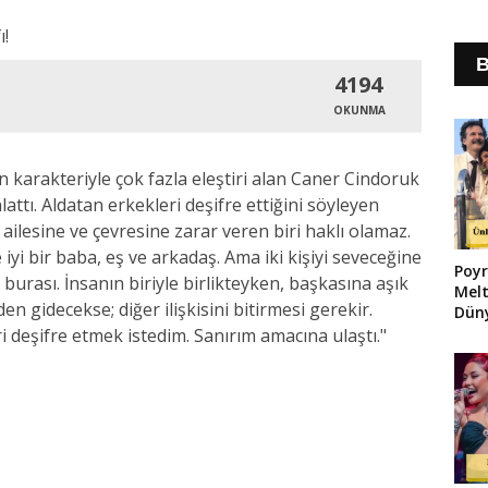
B
4194
OKUNMA
n karakteriyle çok fazla eleştiri alan Caner Cindoruk
attı. Aldatan erkekleri deşifre ettiğini söyleyen
 ailesine ve çevresine zarar veren biri haklı olamaz.
iyi bir baba, eş ve arkadaş. Ama iki kişiyi seveceğine
Poyr
 burası. İnsanın biriyle birlikteyken, başkasına aşık
Melt
en gidecekse; diğer ilişkisini bitirmesi gerekir.
Düny
i deşifre etmek istedim. Sanırım amacına ulaştı."