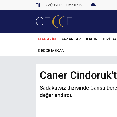
07 AĞUSTOS Cuma 07:15
MAGAZİN
YAZARLAR
KADIN
DİZİ GA
GECCE MEKAN
Caner Cindoruk'tan
Sadakatsiz dizisinde Cansu Dere v
değerlendirdi.