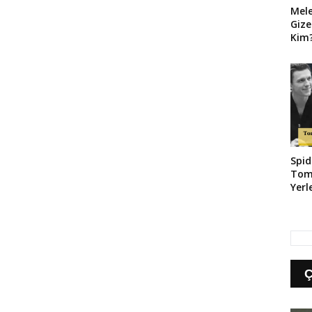
Mel
Gize
Kim?
Geld
Spid
Tom
Yerl