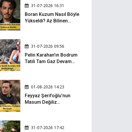
31-07-2026 16:31
Boran Kuzum Nasıl Böyle
Yükseldi? Az Bilinen
Kariyer Yolculuğu
31-07-2026 09:56
Pelin Karahan'ın Bodrum
Tatili Tam Gaz Devam
Ediyor! Şezlong Keyfi ve
Şıklığıyla Göz Doldurdu!
01-08-2026 14:23
Feyyaz Şerifoğlu'nun
Masum Değiliz
Performansı Sosyal
Medyada Yeniden Gündem
Oldu
31-07-2026 17:42