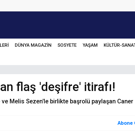
LERİ
DÜNYA MAGAZİN
SOSYETE
YAŞAM
KÜLTÜR-SANA
 flaş 'deşifre' itirafı!
e Melis Sezen'le birlikte başrolü paylaşan Caner C
Abone 