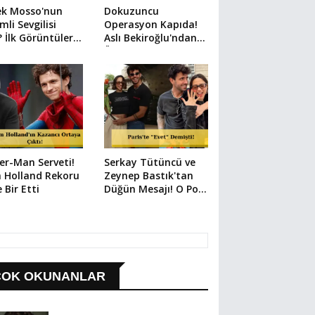
ek Mosso'nun
Dokuzuncu
mli Sevgilisi
Operasyon Kapıda!
 İlk Görüntüler
Aslı Bekiroğlu'ndan
i
Üzen Paylaşım
er-Man Serveti!
Serkay Tütüncü ve
 Holland Rekoru
Zeynep Bastık'tan
e Bir Etti
Düğün Mesajı! O Poz
Her Şeyi Anlattı
ÇOK OKUNANLAR