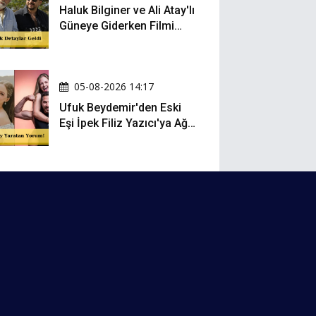
Haluk Bilginer ve Ali Atay'lı
Güneye Giderken Filmi
Sete Çıktı
05-08-2026 14:17
Ufuk Beydemir'den Eski
Eşi İpek Filiz Yazıcı'ya Ağır
Gönderme: "Attan İnip
Eşeğe..."