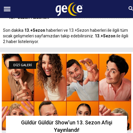
09 AĞUSTOS Pazar 07:12
13.+Sezon Haberleri
Son dakika
13.+Sezon
haberleri ve 13.+Sezon haberleri ile ilgili tüm
sıcak gelişmeleri sayfamızdan takip edebilirsiniz.
13.+Sezon
ile ilgili
2 haber listeleniyor.
DİZİ GALERİ
Güldür Güldür Show’un 13. Sezon Afişi
Yayınlandı!