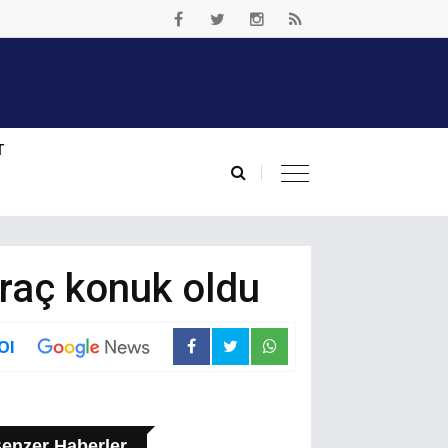
T
raç konuk oldu
Ol
enzer Haberler