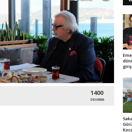
Emeğ
dön
giri
Dem
1400
OKUNMA
Sak
Görü
Koca