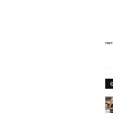
Kar
Orta
rwr