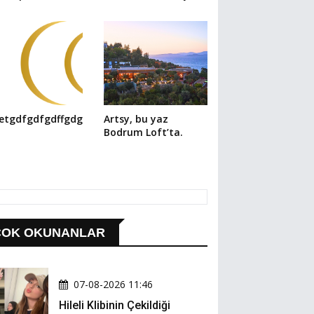
asuspor'dan
k Fotoğraf!
retgdfgdfgdffgdgd
Artsy, bu yaz
Bodrum Loft’ta.
ÇOK OKUNANLAR
07-08-2026 11:46
Hileli Klibinin Çekildiği