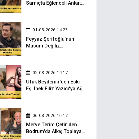
Sarnıçta Eğlenceli Anlar:
Zeynep Oktay ve Sueda
Uluca Viral Oldu!
01-08-2026 14:23
Feyyaz Şerifoğlu'nun
Masum Değiliz
Performansı Sosyal
Medyada Yeniden Gündem
Oldu
05-08-2026 14:17
Ufuk Beydemir'den Eski
Eşi İpek Filiz Yazıcı'ya Ağır
Gönderme: "Attan İnip
Eşeğe..."
06-08-2026 16:17
Merve Terim Çetin'den
Bodrum'da Alkış Toplayan
Hareket: Elbisesiyle