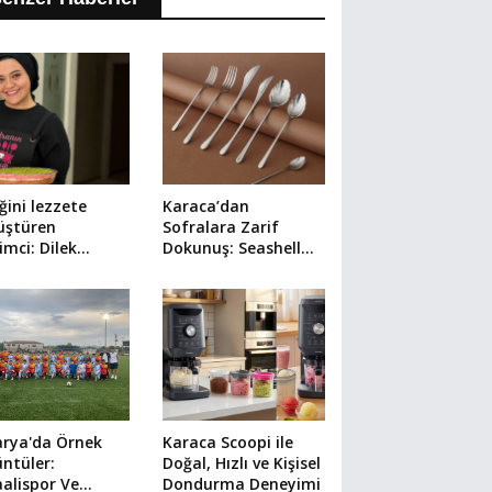
ini lezzete
Karaca’dan
üştüren
Sofralara Zarif
şimci: Dilek
Dokunuş: Seashell
irsoy
316+ Çatal Kaşık
Bıçak Takımı
arya'da Örnek
Karaca Scoopi ile
ntüler:
Doğal, Hızlı ve Kişisel
alispor Ve
Dondurma Deneyimi