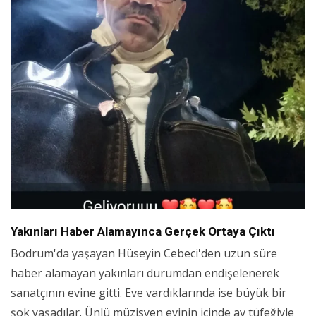
Yakınları Haber Alamayınca Gerçek Ortaya Çıktı
Bodrum'da yaşayan Hüseyin Cebeci'den uzun süre
haber alamayan yakınları durumdan endişelenerek
sanatçının evine gitti. Eve vardıklarında ise büyük bir
şok yaşadılar. Ünlü müzisyen evinin içinde av tüfeğiyle