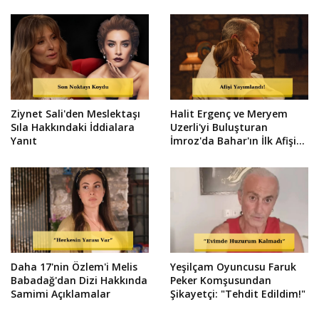
Ziynet Sali'den Meslektaşı
Halit Ergenç ve Meryem
Sıla Hakkındaki İddialara
Uzerli'yi Buluşturan
Yanıt
İmroz'da Bahar'ın İlk Afişi
Çıktı
Daha 17'nin Özlem'i Melis
Yeşilçam Oyuncusu Faruk
Babadağ'dan Dizi Hakkında
Peker Komşusundan
Samimi Açıklamalar
Şikayetçi: "Tehdit Edildim!"